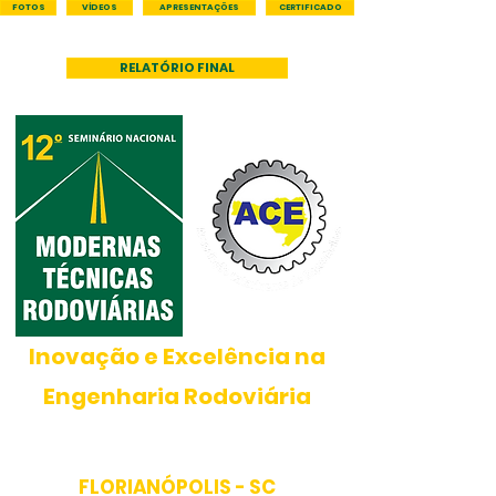
FOTOS
VÍDEOS
APRESENTAÇÕES
CERTIFICADO
RELATÓRIO FINAL
PROMOÇÃO
Inovação e Excelência na
Engenharia Rodoviária
17
a
20
de
MAIO
de
2026
FLORIANÓPOLIS -
SC