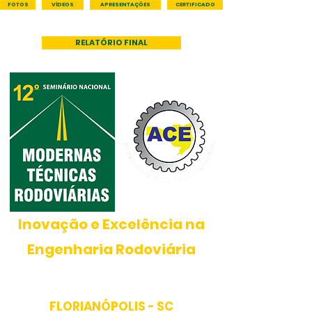
FOTOS
VÍDEOS
APRESENTAÇÕES
CERTIFICADO
RELATÓRIO FINAL
PROMOÇÃO
Inovação e Excelência na
Engenharia Rodoviária
17
a
20
de
MAIO
de
2026
FLORIANÓPOLIS -
SC