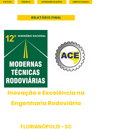
FOTOS
VÍDEOS
APRESENTAÇÕES
CERTIFICADO
RELATÓRIO FINAL
PROMOÇÃO
Inovação e Excelência na
Engenharia Rodoviária
17
a
20
de
MAIO
de
2026
FLORIANÓPOLIS -
SC