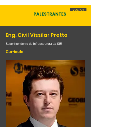
VOLTAR
PALESTRANTES
Eng. Civil Vissilar Pretto
Superintendente de Infraestrutura da SIE
Currículo